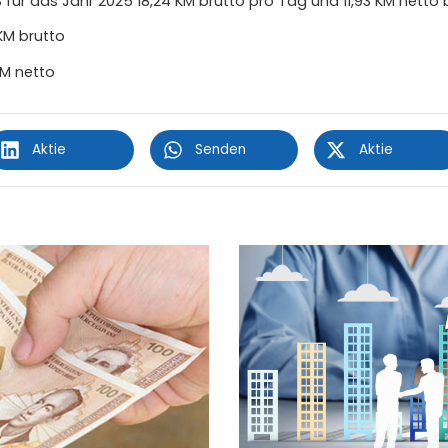
 ​​für das Jahr 2025 18,24 KM brutto pro Tag und 11,93 KM netto 
 KM brutto
KM netto
Aktie
Senden
Aktie