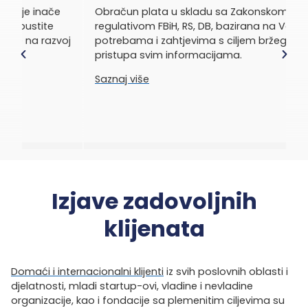
Obračun plata u skladu sa Zakonskom
Za
regulativom FBiH, RS, DB, bazirana na Vašim
po
oj
potrebama i zahtjevima s ciljem bržeg i lakšeg
n
pristupa svim informacijama.
z
Saznaj više
S
Izjave zadovoljnih
klijenata
Domaći i internacionalni klijenti
iz svih poslovnih oblasti i
djelatnosti, mladi startup-ovi, vladine i nevladine
organizacije, kao i fondacije sa plemenitim ciljevima su