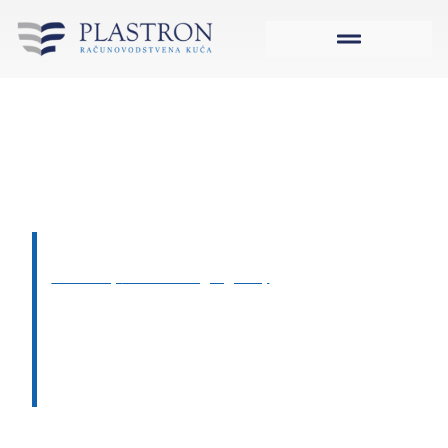
Dobro došli u
kompaniju Plastron
d.o.o.
Kao kompanija njegujemo model
One-stop
accounting agency
– Prednost koju
ostvaruju naši klijenti predstavlja skup svih
potrebnih finansijsko-računovodstvenih usluga
na jednom mjestu koje su im potrebne u
poslovnom procesu od otvaranje, kroz
poslovanje, do zatvaranja kompanije!