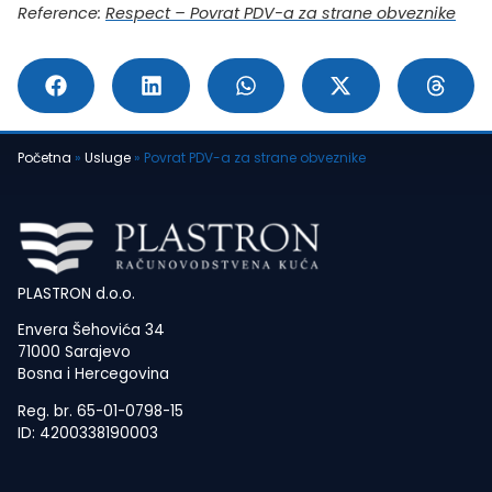
Reference:
Respect – Povrat PDV-a za strane obveznike
Početna
»
Usluge
»
Povrat PDV-a za strane obveznike
PLASTRON d.o.o.
Envera Šehovića 34
71000 Sarajevo
Bosna i Hercegovina
Reg. br. 65-01-0798-15
ID: 4200338190003