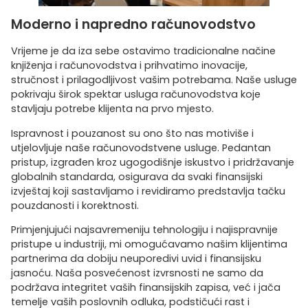
Moderno i napredno računovodstvo
Vrijeme je da iza sebe ostavimo tradicionalne načine
knjiženja i računovodstva i prihvatimo inovacije,
stručnost i prilagodljivost vašim potrebama. Naše usluge
pokrivaju širok spektar usluga računovodstva koje
stavljaju potrebe klijenta na prvo mjesto.
Ispravnost i pouzanost su ono što nas motiviše i
utjelovljuje naše računovodstvene usluge. Pedantan
pristup, izgrađen kroz ugogodišnje iskustvo i pridržavanje
globalnih standarda, osigurava da svaki finansijski
izvještaj koji sastavljamo i revidiramo predstavlja tačku
pouzdanosti i korektnosti.
Primjenjujući najsavremeniju tehnologiju i najispravnije
pristupe u industriji, mi omogućavamo našim klijentima
partnerima da dobiju neuporedivi uvid i finansijsku
jasnoću. Naša posvećenost izvrsnosti ne samo da
podržava integritet vaših finansijskih zapisa, već i jača
temelje vaših poslovnih odluka, podstičući rast i