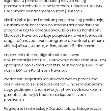
sigurnost u planiranju budućeg razvoja vašeg
poslovanja zahvaljujući našem znanju, iskustvu, te DMS
(Document Management System) sistemu.
Ukoliko želite jasan i precizan pregled vašeg poslovanja,
u našem radu koristimo pouzdane računovodstvene
programe koji to omogućavaju, kao što su Pantheon i
Microsoft Navision, za koje posjedujemo više licenci, ali i
druge računovodstvene programe po potrebi partnera,
uključujući SAP, Axapta, e-line, Japet, i 5-dimension.
Implementirali smo digitalizaciju poslovne
dokumentacije kroz DMS, upravljanje procesima kroz BPM,
upravljanje projektima kroz PMS, te integraciju DMS-a sa
našim ERP-om Pantheon i Navision.
Predanost uspješnim računovodstvenim procesima
naših klijenata se može prepoznati u našem dubokom i
dugogodišnjem razumijevanju njihovih potreba koje im
garantuje da uvijek budu korak ispred u svom
poslovanju.
Pogledajte i naše usluge
Obračun plata
,
Usluge revizije
,