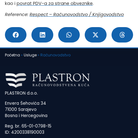
kao i
povrat PDV-a za strane obveznike
.
Reference:
Respect – Računovodstvo / Knjigovodstvo
Početna
»
Usluge
»
Računovodstvo
PLASTRON d.o.o.
Envera Šehovića 34
71000 Sarajevo
Bosna i Hercegovina
Reg. br. 65-01-0798-15
ID: 4200338190003