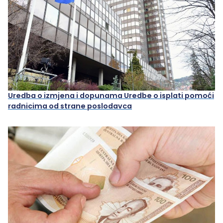
Uredba o izmjena i dopunama Uredbe o isplati pomoći
radnicima od strane poslodavca