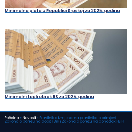
Minimalna plata u Republici Srpskoj za 2025. godinu
Minimalni topli obrok RS za 2025. godinu
Početna
»
Novosti
»
Pravilnik o izmjenama pravilnika o primjeni
Zakona o porezu na dobit FBiH i Zakona o porezu na dohodak FBiH